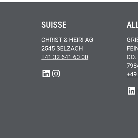
SUISSE
AL
CHRIST & HEIRI AG
GRI
2545 SELZACH
FEI
+41 32 641 60 00
CO.
798
LINKEDIN
INSTAGRAM
+49
LIN