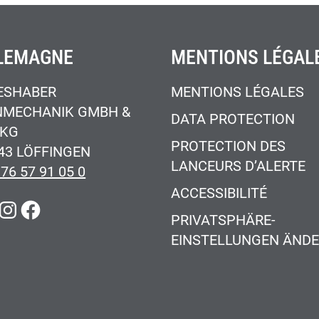
LEMAGNE
MENTIONS LÉGAL
ESHABER
MENTIONS LÉGALES
NMECHANIK GMBH &
DATA PROTECTION
 KG
PROTECTION DES
43 LÖFFINGEN
LANCEURS D’ALERTE
 76 57 91 05 0
ACCESSIBILITÉ
KEDIN
INSTAGRAM
FACEBOOK
PRIVATSPHÄRE-
EINSTELLUNGEN ÄND