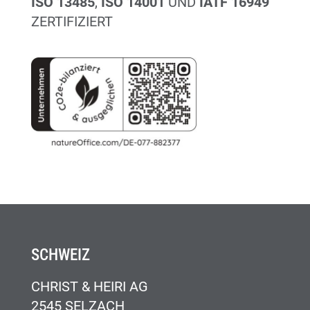
ISO 13485
,
ISO 14001
UND
IATF 16949
ZERTIFIZIERT
SCHWEIZ
CHRIST & HEIRI AG
2545 SELZACH