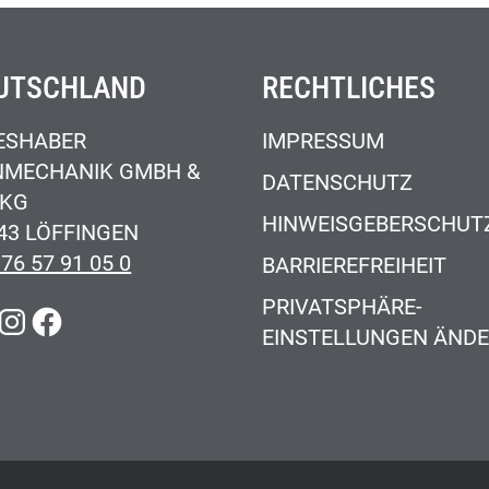
UTSCHLAND
RECHTLICHES
ESHABER
IMPRESSUM
NMECHANIK GMBH &
DATENSCHUTZ
 KG
HINWEISGEBERSCHUT
43 LÖFFINGEN
 76 57 91 05 0
BARRIEREFREIHEIT
PRIVATSPHÄRE-
KEDIN
INSTAGRAM
FACEBOOK
EINSTELLUNGEN ÄND